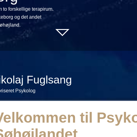
to forskellige terapirum.
lkeborg og det andet
søhøjland.
ikolaj Fuglsang
riseret Psykolog
Velkommen til Psyko
Søhøjlandet