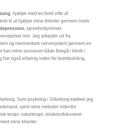
lsang
, hjælpe med en bred vifte af
eret til at hjælpe mine klienter gennem livets
depression
, spiseforstyrrelser,
ervejelser mm. Jeg arbejder ud fra
osystem og menneskets nervesystem gennem en
for kan mine sessioner både foregå i klinik i
g har også erfaring inden for teambuilding,
Silkeborg. Som psykolog i Silkeborg trækker jeg
bankmand, samt mine metoder indenfor
isk terapi, naturterapi, relationsfokuseret
 med mine klienter.