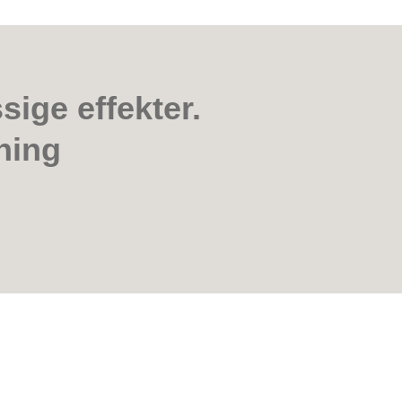
ige effekter.
sning