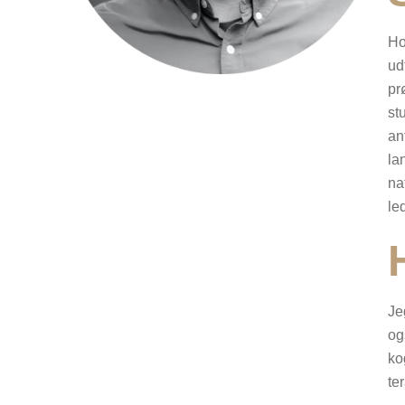
Ho
ud
pr
st
an
la
na
le
Je
og
ko
te