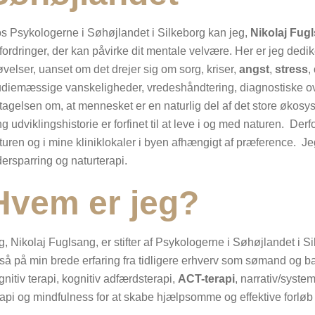
s Psykologerne i Søhøjlandet i Silkeborg kan jeg,
Nikolaj Fug
fordringer, der kan påvirke dit mentale velvære. Her er jeg dedik
øvelser, uanset om det drejer sig om sorg, kriser,
angst
,
stress
,
udiemæssige vanskeligheder, vredeshåndtering, diagnostiske ov
tagelsen om, at mennesket er en naturlig del af det store øk
ng udviklingshistorie er forfinet til at leve i og med naturen. Der
turen og i mine kliniklokaler i byen afhængigt af præference. Je
dersparring og naturterapi.
Hvem er jeg?
g, Nikolaj Fuglsang, er stifter af Psykologerne i Søhøjlandet i 
så på min brede erfaring fra tidligere erhverv som sømand og 
gnitiv terapi, kognitiv adfærdsterapi,
ACT-terapi
, narrativ/system
rapi og mindfulness for at skabe hjælpsomme og effektive forløb