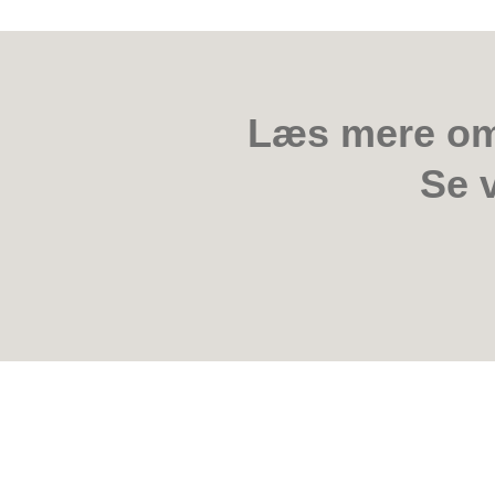
Læs mere om 
Se v
Book tid i min kl