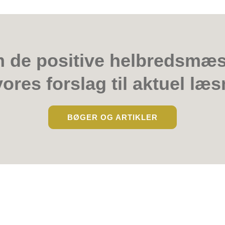
de positive helbredsmæss
ores forslag til aktuel læ
BØGER OG ARTIKLER
inik i